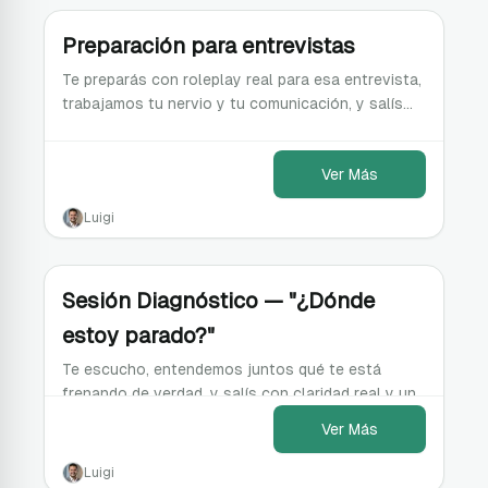
Preparación para entrevistas
Te preparás con roleplay real para esa entrevista,
trabajamos tu nervio y tu comunicación, y salís
con feedback puntual y listo para el momento.
Ver Más
Luigi
Sesión Diagnóstico — "¿Dónde
estoy parado?"
Te escucho, entendemos juntos qué te está
frenando de verdad, y salís con claridad real y un
plan escrito para tu siguiente paso.
Ver Más
Luigi