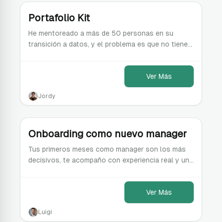
Portafolio Kit
He mentoreado a más de 50 personas en su
transición a datos, y el problema es que no tienen
nada para decir que saben hacer lo que dicen que
saben
Ver Más
Jordy
Onboarding como nuevo manager
Tus primeros meses como manager son los más
decisivos, te acompaño con experiencia real y un
plan concreto para que arranqués con pie
derecho.
Ver Más
Luigi