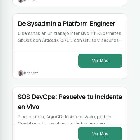
Kenneth
De Sysadmin a Platform Engineer
6 semanas en un trabajo intensivo 1:1: Kubernetes,
GitOps con ArgoCD, CI/CD con GitLab y seguridad
de contenedores. Con tareas entre sesiones.
Ver Más
Kenneth
SOS DevOps: Resuelve tu Incidente
en Vivo
Pipeline roto, ArgoCD desincronizado, pod en
CrashLoop. Lo resolvemos juntos, en vivo,
compartiendo pantalla.
Ver Más