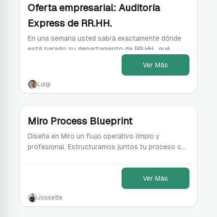
Oferta empresarial: Auditoría
Express de RR.HH.
En una semana usted sabrá exactamente dónde
está parado su departamento de RR.HH., qué
riesgos está corriendo sin saberlo, y qué corregir
Ver Más
primero, con
Luigi
Miro Process Blueprint
Diseña en Miro un flujo operativo limpio y
profesional. Estructuramos juntos tu proceso con
las mejores prácticas de Business Analyst
Ver Más
Jossette