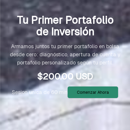
Tu Primer Portafolio
de Inversión
Armamos juntos tu primer portafolio en bolsa
desde cero: diagnóstico, apertura de cuenta y
portafolio personalizado según tu perfil.
$
200.00
USD
Sesion unica de 60 min
Comenzar Ahora