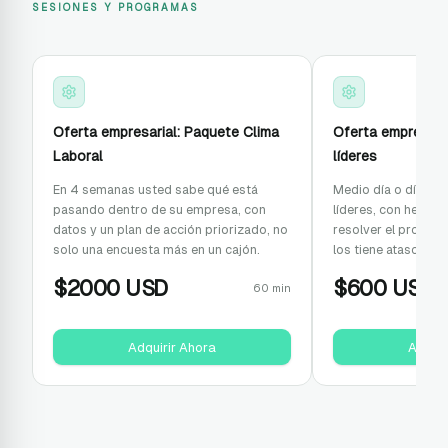
SESIONES Y PROGRAMAS
Oferta empresarial: Paquete Clima
Oferta empresaria
Laboral
líderes
En 4 semanas usted sabe qué está
Medio día o día co
pasando dentro de su empresa, con
líderes, con herram
datos y un plan de acción priorizado, no
resolver el proble
solo una encuesta más en un cajón.
los tiene atascados
$
2000
USD
$
600
USD
60 min
Adquirir Ahora
Adquir