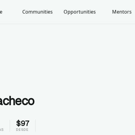
e
Communities
Opportunities
Mentors
acheco
$
97
AS
DESDE