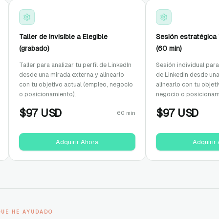
Taller de Invisible a Elegible
Sesión estratégica 
(grabado)
(60 min)
Taller para analizar tu perfil de LinkedIn
Sesión individual para 
desde una mirada externa y alinearlo
de LinkedIn desde una
con tu objetivo actual (empleo, negocio
alinearlo con tu objet
o posicionamiento).
negocio o posicionam
$
97
USD
$
97
USD
60 min
Adquirir Ahora
Adquirir
QUE HE AYUDADO