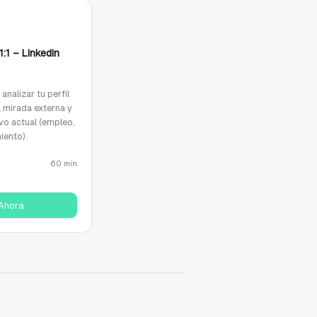
1:1 – LinkedIn
analizar tu perfil
 mirada externa y
ivo actual (empleo,
iento).
60 min
 Ahora