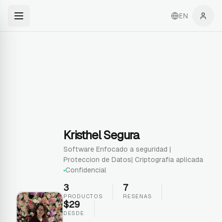
EN
Kristhel Segura
Software Enfocado a seguridad |
Proteccion de Datos| Criptografia aplicada
Confidencial
3
7
PRODUCTOS
RESENAS
$
29
DESDE