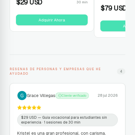
$
29
USD
30 min
$
79
USD
Adquirir Ahora
Adquir
RESENAS DE PERSONAS Y EMPRESAS QUE HE
4
AYUDADO
Grace Villegas
28 jul 2026
Cliente verificado
$
29
USD —
Guia vocacional para estudiantes sin
experiencia
· 1 sesiones de 30 min
Kristel es una gran profesional, con carisma,