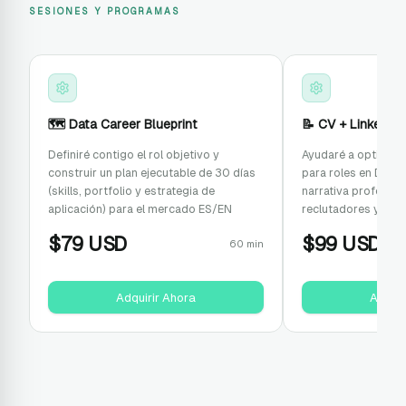
SESIONES Y PROGRAMAS
🗺️ Data Career Blueprint
📝 CV + LinkedIn 
Definiré contigo el rol objetivo y
Ayudaré a optimizar
construir un plan ejecutable de 30 días
para roles en Dato
(skills, portfolio y estrategia de
narrativa profesiona
aplicación) para el mercado ES/EN
reclutadores y logr
$
79
USD
$
99
USD
60 min
Adquirir Ahora
Adquir