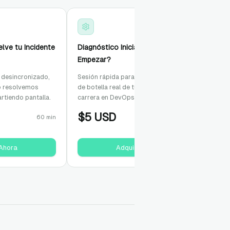
ve tu Incidente
Diagnóstico Inicial: ¿Por Dónde
Empezar?
 desincronizado,
Sesión rápida para identificar el cuello
o resolvemos
de botella real de tu infraestructura o tu
rtiendo pantalla.
carrera en DevOps.
$
5
USD
60 min
30 min
 Ahora
Adquirir Ahora