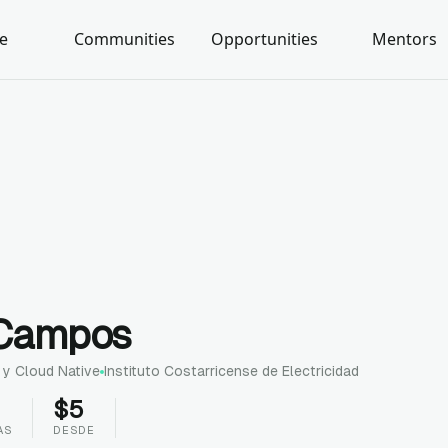
e
Communities
Opportunities
Mentors
 Campos
 y Cloud Native
Instituto Costarricense de Electricidad
$
5
AS
DESDE