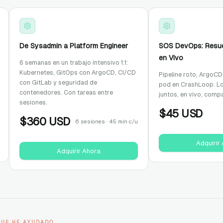
De Sysadmin a Platform Engineer
SOS DevOps: Resuel
en Vivo
6 semanas en un trabajo intensivo 1:1:
Kubernetes, GitOps con ArgoCD, CI/CD
Pipeline roto, ArgoCD
con GitLab y seguridad de
pod en CrashLoop. L
contenedores. Con tareas entre
juntos, en vivo, compa
sesiones.
$
45
USD
$
360
USD
6 sesiones · 45 min c/u
Adquirir
Adquirir Ahora
QUE HE AYUDADO