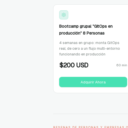
Bootcamp grupal "GitOps en
producción" 8 Personas
4 semanas en grupo: monta GitOps
real, de cero a un flujo multi-entorno
funcionando en producción
$
200
USD
60 min
Adquirir Ahora
RESENAS DE PERSONAS Y EMPRESAS 