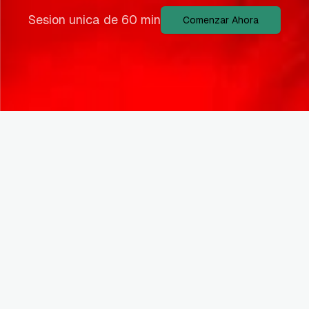
Sesion unica de 60 min
Comenzar Ahora
Ideal para vos si...
Profesionales en transición laboral
Personas que no están recibiendo