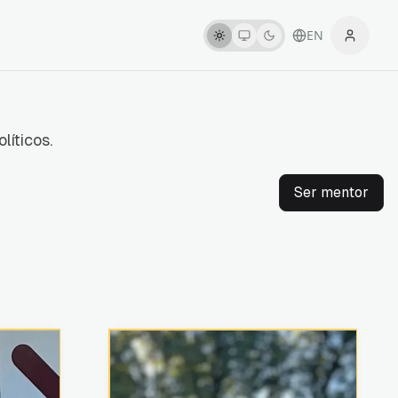
EN
líticos.
Ser mentor