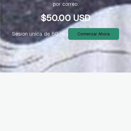
por correo.
$
50.00
USD
Sesion unica de 60 min
Comenzar Ahora
Ideal para vos si...
Ya completó el onboarding y tiene su
portafolio activo