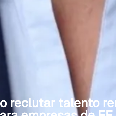
 reclutar talento r
ara empresas de EE