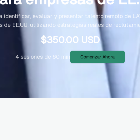
 identificar, evaluar y presentar talento remoto de 
 de EE.UU. utilizando estrategias reales de reclutamien
$
350.00
USD
4 sesiones de 60 min
Comenzar Ahora