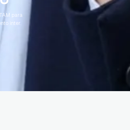
LATAM para
to inter.