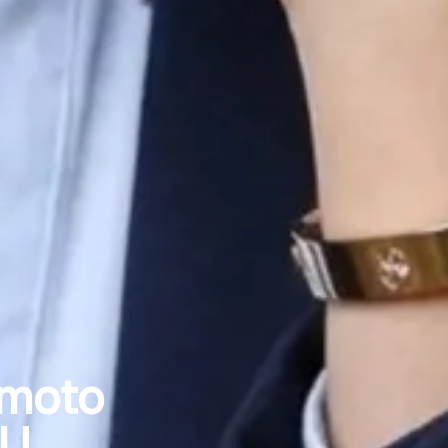
emoto
.U