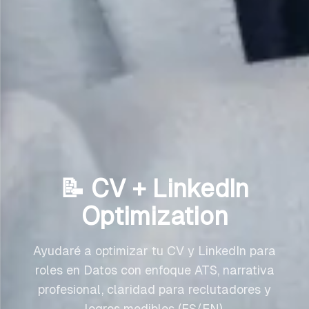
📝 CV + LinkedIn
Optimization
Ayudaré a optimizar tu CV y LinkedIn para
roles en Datos con enfoque ATS, narrativa
profesional, claridad para reclutadores y
logros medibles (ES/EN).