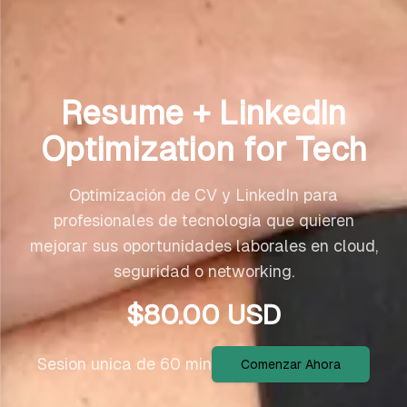
Resume + LinkedIn
Optimization for Tech
Optimización de CV y LinkedIn para
profesionales de tecnología que quieren
mejorar sus oportunidades laborales en cloud,
seguridad o networking.
$
80.00
USD
Sesion unica de 60 min
Comenzar Ahora