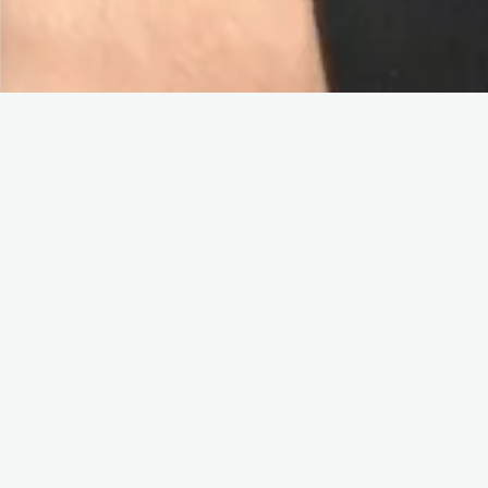
Sobre mi
Rodolfo Granados
Soy ingeniero especializado en Cloud,