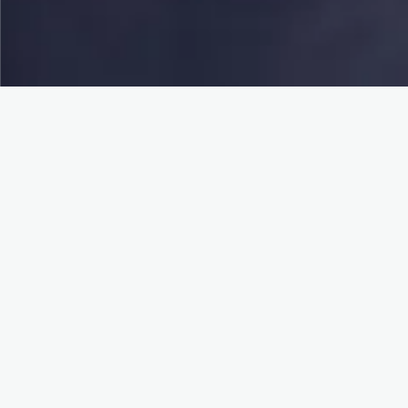
Ideal para vos si...
Profesionales y PMs que quieren
trabajar en tecnología, especialmente
de forma remota
Sobre mi