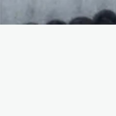
Ideal para vos si...
Profesional en transición hacia roles
de datos que necesita claridad de rol
(DA/BA/BI/AE/CDE).
Tiene dudas entre varias rutas y
quiere un plan concreto para avanzar