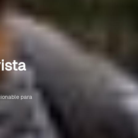
ista
cionable para