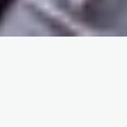
Ideal para vos si...
Desarrolladores 
Sobre mi