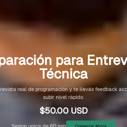
paración para Entrev
Técnica
trevista real de programación y te llevás feedback ac
subir nivel rápido.
$
50.00
USD
Sesion unica de 60 min
Comenzar Ahora