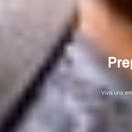
Pre
Vivís una en