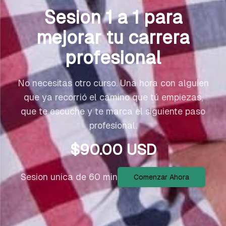
Sesion 1 a 1 para
mejorar tu carrera
profesional
No necesitas otro curso. Una hora con alguien
que ya recorrió el camino que tú empiezas,
que te escuche y te marca el siguiente paso
profesional.
$
90.00
USD
Sesion unica de 60 min
Comenzar Ahora