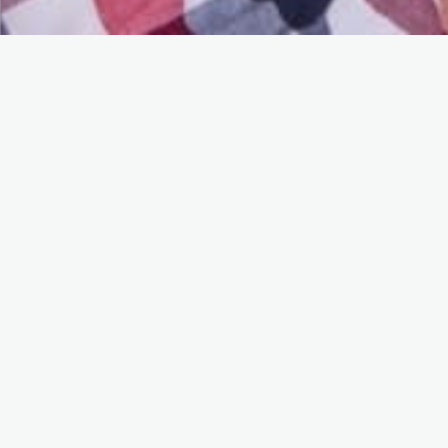
Ideal para vos si...
Personas con ganas de avanzar que
tienen información de sobra pero les
falta claridad y dirección.
Sobre mi