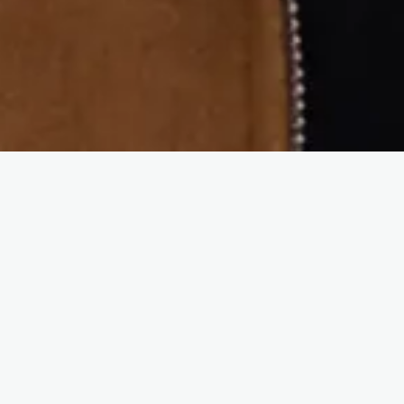
Ideal para vos si...
BI Lead
Data Steward