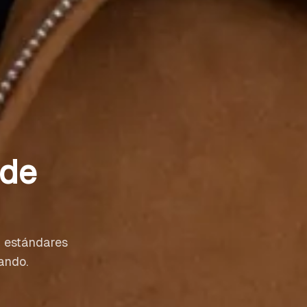
 de
n estándares
ando.