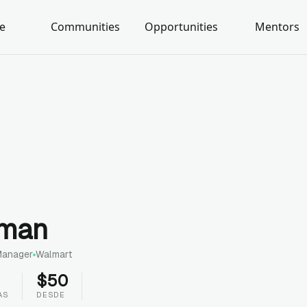
e
Communities
Opportunities
Mentors
oman
Manager
Walmart
$
50
AS
DESDE