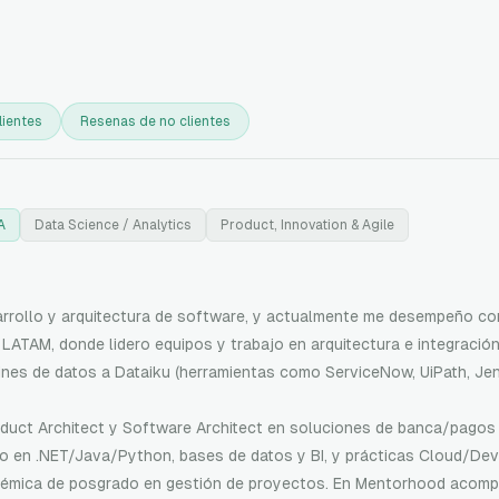
lientes
Resenas de no clientes
A
Data Science / Analytics
Product, Innovation & Agile
arrollo y arquitectura de software, y actualmente me desempeño 
ATAM, donde lidero equipos y trabajo en arquitectura e integració
ines de datos a Dataiku (herramientas como ServiceNow, UiPath, Jenk
oduct Architect y Software Architect en soluciones de banca/pagos
co en .NET/Java/Python, bases de datos y BI, y prácticas Cloud/De
émica de posgrado en gestión de proyectos. En Mentorhood acompa