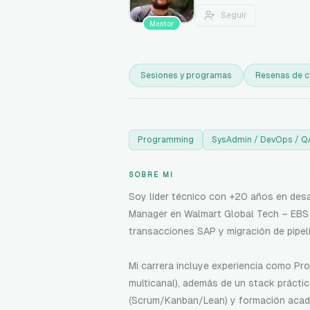
Seguir
Mentor
Sesiones y programas
Resenas de c
Programming
SysAdmin / DevOps / Q
SOBRE MI
Soy líder técnico con +20 años en des
Manager en Walmart Global Tech – EBS L
transacciones SAP y migración de pipel
Mi carrera incluye experiencia como Pr
multicanal), además de un stack prácti
(Scrum/Kanban/Lean) y formación acad