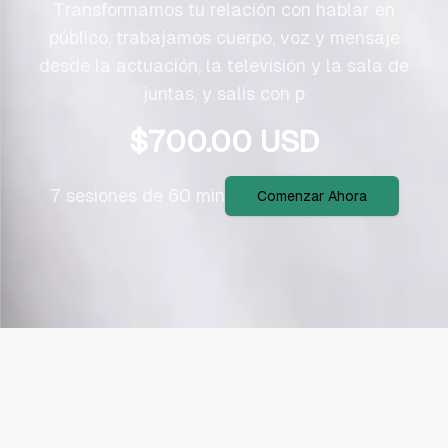
Transformamos tu relación con hablar en
público, trabajamos cuerpo, voz y mensaje
desde la actuación, la televisión y la sala de
juntas, y salís con p
$
700.00
USD
7 sesiones de 60 min
Comenzar Ahora
Ideal para vos si...