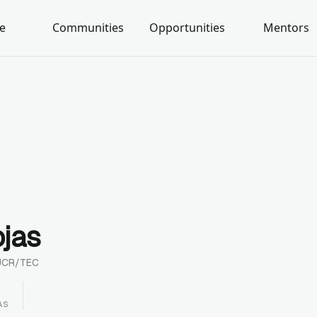
e
Communities
Opportunities
Mentors
jas
UCR/TEC
AS