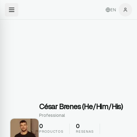
EN
César Brenes (he/him/his)
Professional
0
0
PRODUCTOS
RESENAS