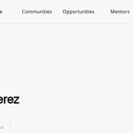
e
Communities
Opportunities
Mentors
erez
AS