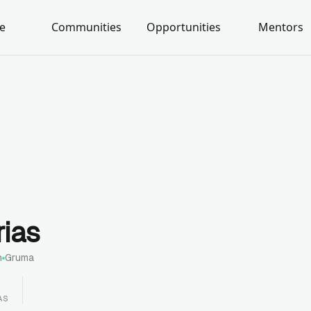
e
Communities
Opportunities
Mentors
rias
n
Gruma
AS