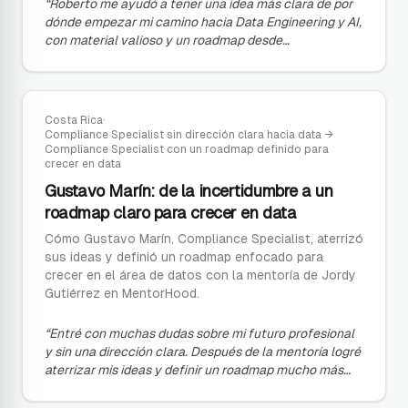
“
Roberto me ayudó a tener una idea más clara de por
dónde empezar mi camino hacia Data Engineering y AI,
con material valioso y un roadmap desde
fundamentos hasta niveles más avanzados.
”
Costa Rica
·
Compliance Specialist sin dirección clara hacia data
→
Compliance Specialist con un roadmap definido para
crecer en data
Gustavo Marín: de la incertidumbre a un
roadmap claro para crecer en data
Cómo Gustavo Marín, Compliance Specialist, aterrizó
sus ideas y definió un roadmap enfocado para
crecer en el área de datos con la mentoría de Jordy
Gutiérrez en MentorHood.
“
Entré con muchas dudas sobre mi futuro profesional
y sin una dirección clara. Después de la mentoría logré
aterrizar mis ideas y definir un roadmap mucho más
claro y enfocado para crecer en data.
”